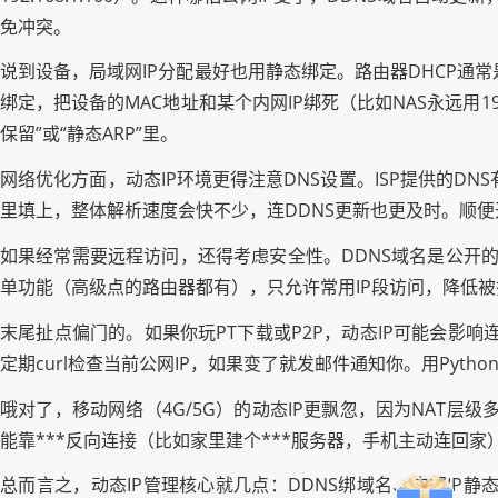
免冲突。
说到设备，局域网IP分配最好也用静态绑定。路由器DHCP通常是从
绑定，把设备的MAC地址和某个内网IP绑死（比如NAS永远用19
保留”或“静态ARP”里。
网络优化方面，动态IP环境更得注意DNS设置。ISP提供的DNS有时慢
里填上，整体解析速度会快不少，连DDNS更新也更及时。顺便
如果经常需要远程访问，还得考虑安全性。DDNS域名是公开的，
单功能（高级点的路由器都有），只允许常用IP段访问，降低
末尾扯点偏门的。如果你玩PT下载或P2P，动态IP可能会影响
定期curl检查当前公网IP，如果变了就发邮件通知你。用Pytho
哦对了，移动网络（4G/5G）的动态IP更飘忽，因为NAT层
能靠***反向连接（比如家里建个***服务器，手机主动连回
总而言之，动态IP管理核心就几点：DDNS绑域名、内网IP