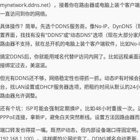
mynetwork.ddns.net），接着你在路由器或电脑上装
一直访问到你的网络。
具体操作？简单。先选个DDNS服务商，像No-IP、DynDN
置界面，找找有没有“DDNS”或“动态DNS”选项（现在大
路由器不支持，就在总开机的电脑上装个客户端软件，比如No-IP的DU
搞定DDNS后，你就能用域名代替IP访问内网了。比如远程桌面连家里
接绑定过去，美滋滋。
但光有DDNS还不够，网络稳定性也得抓一抓。动态IP有时候
台，找LAN设置或DHCP服务器选项，把租约时间从默认的2
路由器允许调整。
还有个坑：ISP可能会强制定期换IP，比如48小时重拨一
PPPoE连接，拿新IP，避免白天突然断线。设置方法因路由器而
端口转发也得提一嘴。既然IP动态，但内部设备端口得固定啊。比
192.168.1.100）。这样哪怕公网IP变了，DDNS域名