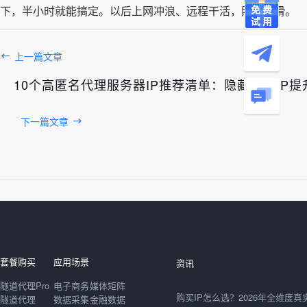
下，半小时就能搞定。以后上网冲浪、远程干活，照样丝滑。
上一篇文章
10个高匿名代理服务器IP推荐清单：隐藏真实IP
下一篇文章
发布于： 2026年08月06日
套餐购买
应用场景
资讯
隧道代理Pro
电子商务
媒体矩阵
隧道代理
数据采集
金融数据