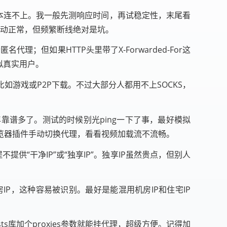
根本连不上。我一般先测响应时间，再试稳定性，末尾看
波动正常，但频繁断线绝对是坑。
代理；但如果HTTP头里带了X-Forwarded-For这
拟真实用户。
比如游戏或P2P下载。不过大部分人都用不上SOCKS，
谱多了。测试的时候别光ping一下了事，最好模拟
览器插件手动切换代理，看看视频加载流不流畅。
供“干净IP”或“独享IP”。独享IP虽然贵点，但别人
P，这种容易被识别。最好是能混用机房IP和住宅IP
sts库加个proxies参数就能挂代理，超级方便。记得加