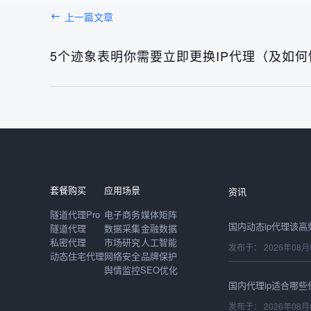
上一篇文章
5个迹象表明你需要立即更换IP代理（及如
发布于： 2026年08月
套餐购买
应用场景
资讯
隧道代理Pro
电子商务
媒体矩阵
隧道代理
数据采集
金融数据
私密代理
市场研究
人工智能
发布于： 2026年08月
动态住宅代理
网络安全
品牌保护
舆情监控
SEO优化
发布于： 2026年08月