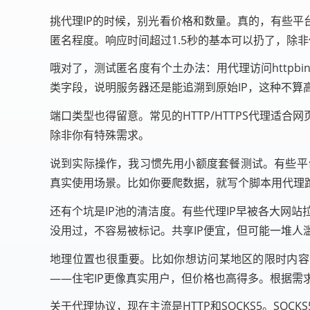
挑代理IP的时候，别光看价格和数量。真的，有些平
匿名程度。响应时间超过1.5秒的基本可以扔了，除
哦对了，测试匿名度有个土办法：用代理访问httpbin.o
类字段，说明服务器还是能追溯到原始IP，这种不
端口类型也得留意。常见的HTTP/HTTPS代理适合
除非你有特殊需求。
说到实际操作，我习惯先用小额度套餐测试。有些平
真实使用场景。比如你要爬数据，就写个脚本用代理
还有个坑是IP池的清洁度。有些代理IP早被各大网站拉
没用过，不容易被标记。共享IP便宜，但可能一堆人
地理位置也很重要。比如你想访问某地区的限时内容，
——住宅IP更像真实用户，但价格也高得多。根据需求
关于代理协议，现在主流是HTTP和SOCKS5。SOCK