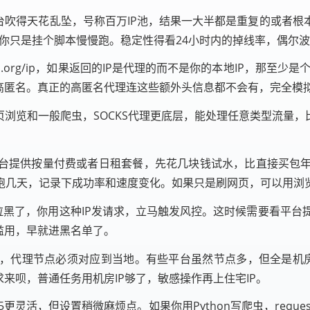
台吹得天花乱坠，号称百万IP池，结果一大半都是重复的或者
非你只是挂个脚本慢慢跑。稳定性得看24小时内的掉线率，偶尔
rg/ip，如果返回的IP是代理的而不是你的本地IP，那至少是个匿名
算高匿名。真正的高匿名代理连这些额外头信息都不会有，完全模
网页浏览和一般爬虫，SOCKS代理更底层，能处理任意类型流量，
台提供按量付费或者日租套餐，先花几块钱试水，比直接买包年靠
跑几天，记录下成功率和速度变化。如果只是刷网页，可以用浏
黑了，你用这种IP发请求，立马触发风控。这时候需要看平台提不提
滥用，早就进黑名单了。
代理节点必须对应到当地。有些平台虽然节点多，但全是机房I
来呗，普通任务用机房IP够了，敏感操作再上住宅IP。
S5更灵活，但设置稍微麻烦点。如果你用Python写爬虫，reque