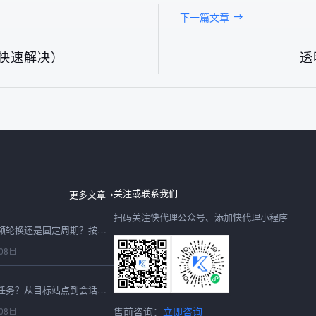
下一篇文章
何快速解决）
透
免费代理ip显示高匿名就安全吗？四项验证与使用边界
08日
关注或联系我们
更多文章
扫码关注快代理公众号、添加快代理小程序
国内动态ip代理该高频轮换还是固定周期？按请求链路选择
08日
国内代理ip适合哪些任务？从目标站点到会话要求逐项判断
售前咨询：
立即咨询
08日