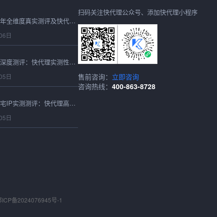
扫码关注快代理公众号、添加快代理小程序
购买IP怎么选？2026年全维度真实测评及快代理合规选型避坑指南
06日
2026最新在线代理IP深度测评：快代理实测性能、稳定性与选型避坑全指南
售前咨询：
立即咨询
05日
咨询热线：
400-863-8728
2026最新海外静态住宅IP实测测评：快代理高匿稳定表现全维度解析
05日
2026最新IP动态服务深度测评：快代理动态IP全场景性能实测报告
05日
2026全球代理深度测评：跨境业务必备的IP纯净度与连通率实战指南
05日
ICP备2024076945号-1