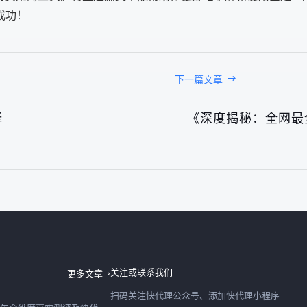
成功！
下一篇文章
择
《深度揭秘：全网最
日本IP购买2026最新深度测评：快代理日本节点速度、稳定性、性价比全实测
06日
购买IP怎么选？2026年全维度真实测评及快代理合规选型避坑指南
06日
关注或联系我们
更多文章
扫码关注快代理公众号、添加快代理小程序