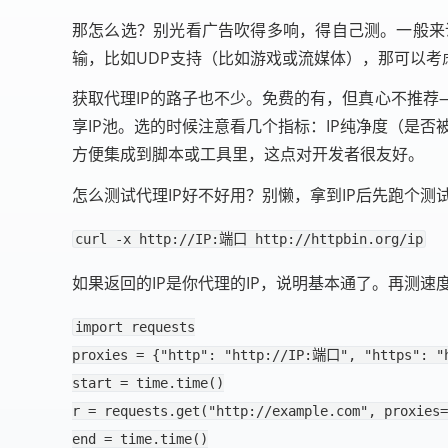
那怎么选？别光看广告吹得多响，得自己测。一般来说，代
输，比如UDP支持（比如游戏或流媒体），那可以考虑
获取代理IP的路子也不少。免费的有，但真心不推
享IP池。选的时候注意看几个指标：IP纯净度（是否
方便集成到脚本或工具里，这点对开发者很友好。
怎么测试代理IP好不好用？别懒，拿到IP后先跑个测
如果返回的IP是你代理的IP，说明基本通了。再测速
import
requests
proxies
=
{
"http"
:
"http://IP:端口"
,
"https"
:
"
start
=
time
.
time
()
r
=
requests
.
get
(
"http://example.com"
,
proxies
=
end
=
time
.
time
()