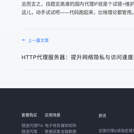
总而言之，找稳定高速的国内代理IP就是个试错+
这儿，动手试试吧——代码跑起来，比啥理论都管用
上一篇文章
HTTP代理服务器：提升网络隐私与访问速
发布于： 2026年08月
套餐购买
应用场景
资讯
隧道代理Pro
电子商务
媒体矩阵
隧道代理
数据采集
金融数据