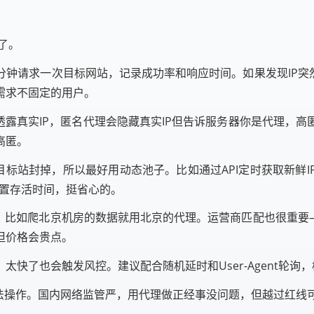
个了。
钟请求一次目标网站，记录成功率和响应时间。如果发现IP突
需求不固定的用户。
透露真实IP，匿名代理会隐藏真实IP但告诉服务器你是代理，
高匿。
被目标站封掉，所以最好用动态池子。比如通过API定时获取新鲜
设置存活时间，挺省心的。
，比如爬北京机房的数据就用北京的代理。运营商匹配也很重要
但价格会贵点。
快了也会触发风控。建议配合随机延时和User-Agent轮询
违法操作。国内网络监管严，用代理做正经事没问题，但越过红线