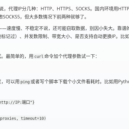
理IP分几种：HTTP、HTTPS、SOCKS。国内环境用HT
SOCKS5，但大多数情况下前两种就够了。
荐——速度慢、不稳定不说，还可能窃取数据，别因小失大。靠谱
被标记过）、并发数限制、带宽大小、是否支持自动更换IP。比如
试。最简单的，用
命令加个代理参数试一下：
curl
度，可以用
或者写个脚本下载个小文件看耗时。比如用Pyth
ping
http://IP:端口"
}
proxies
,
timeout
=
10
)