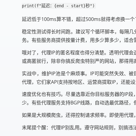
print
(
f
"延迟：
{
end
-
start
}
秒"
)
延迟低于100ms算不错，超过500ms就得考虑换一
稳定性测试得长时间跑。建议写个循环脚本，每隔几分
务。有些服务商提供按量计费，用多少算多少，适合
哦对了，代理IP的匿名程度也得分清楚。透明代理会
或高匿就行，除非你搞反爬虫特别严的网站，那得用
实战中，维护IP池是个麻烦事。IP可能突然失效、
代理，它们家API支持按地区、运营商提取IP，还能
速度优化也有技巧。尽量选靠近你目标服务器的IP段
少。有些代理服务支持BGP线路，自动选最优路径，
如果是大规模爬虫，还得控制请求频率。即使用代理，太
末尾提个醒：代理IP别乱用。遵守网站规则，别搞