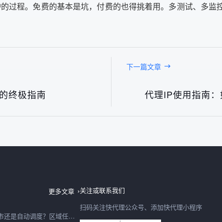
维护的过程。免费的基本是坑，付费的也得挑着用。多测试、多监
。
下一篇文章
度的终极指南
代理IP使用指南
动态ip是宽带地址变化还是代理轮换？两个概念别混用
08日
关注或联系我们
更多文章
扫码关注快代理公众号、添加快代理小程序
全国代理ip该指定城市还是自动调度？区域任务配置思路