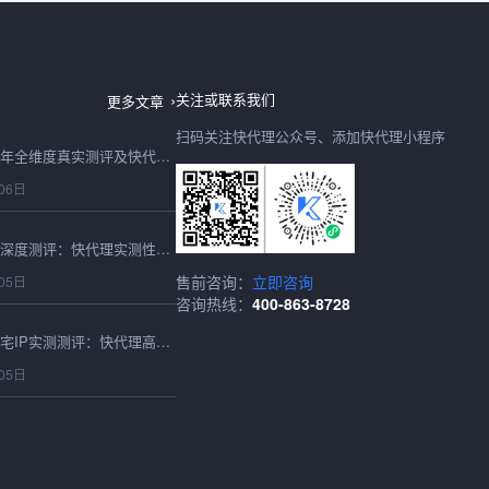
日本IP购买2026最新深度测评：快代理日本节点速度、稳定性、性价比全实测
06日
关注或联系我们
更多文章
扫码关注快代理公众号、添加快代理小程序
购买IP怎么选？2026年全维度真实测评及快代理合规选型避坑指南
06日
2026最新在线代理IP深度测评：快代理实测性能、稳定性与选型避坑全指南
售前咨询：
立即咨询
05日
咨询热线：
400-863-8728
2026最新海外静态住宅IP实测测评：快代理高匿稳定表现全维度解析
05日
2026最新IP动态服务深度测评：快代理动态IP全场景性能实测报告
05日