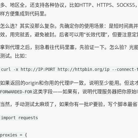
多、地区全，还支持各种协议，比如HTTP、HTTPS、SOC
样方便集成到代码里。
怎么选？其实没那么复杂。先确定你的使用场景：是短时间高并
效，用完就丢，避免被封。后者可以用“长效代理”，但要注意
拿到代理之后，别急着往代码里塞，先验证一下。怎么验？光能
测试。比如：
curl
-x
http://IP:PORT
http://httpbin.org/ip
--connect-
如果返回的origin和你用的代理IP一致，说明至少能用。
这类字段——如果有，说明代理服务器把你原始
FORWARDED-FOR
当然，手动测试太麻烦了，如果你有一批IP要验，写个脚本最省事
import
requests
proxies
=
{