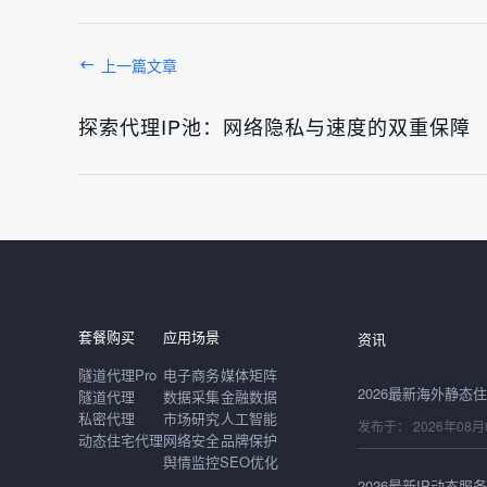
上一篇文章
探索代理IP池：网络隐私与速度的双重保障
发布于： 2026年08月
套餐购买
应用场景
资讯
隧道代理Pro
电子商务
媒体矩阵
隧道代理
数据采集
金融数据
私密代理
市场研究
人工智能
发布于： 2026年08月
动态住宅代理
网络安全
品牌保护
舆情监控
SEO优化