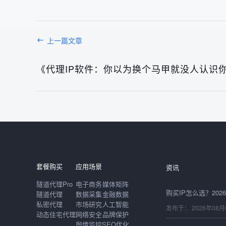
上一篇文章
《代理IP软件：你以为换个马甲就没人认识
发布于： 2026年08月
套餐购买
应用场景
资讯
隧道代理Pro
电子商务
媒体矩阵
隧道代理
数据采集
金融数据
私密代理
市场研究
人工智能
发布于： 2026年08月
动态住宅代理
网络安全
品牌保护
舆情监控
SEO优化