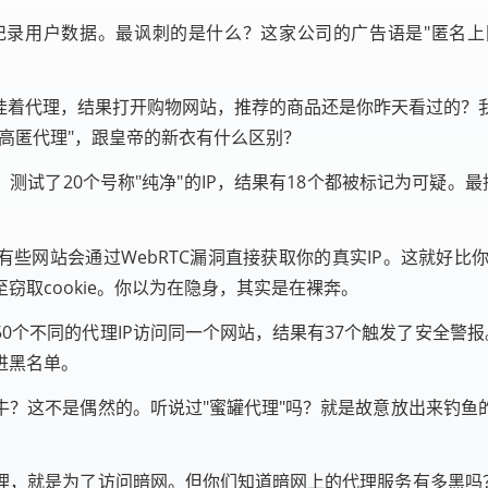
录用户数据。最讽刺的是什么？这家公司的广告语是"匿名上
明挂着代理，结果打开购物网站，推荐的商品还是你昨天看过的？
高匿代理"，跟皇帝的新衣有什么区别？
测试了20个号称"纯净"的IP，结果有18个都被标记为可疑。最
有些网站会通过WebRTC漏洞直接获取你的真实IP。这就好
取cookie。你以为在隐身，其实是在裸奔。
个不同的代理IP访问同一个网站，结果有37个触发了安全警报
进黑名单。
牛？这不是偶然的。听说过"蜜罐代理"吗？就是故意放出来钓鱼
理，就是为了访问暗网。但你们知道暗网上的代理服务有多黑吗？