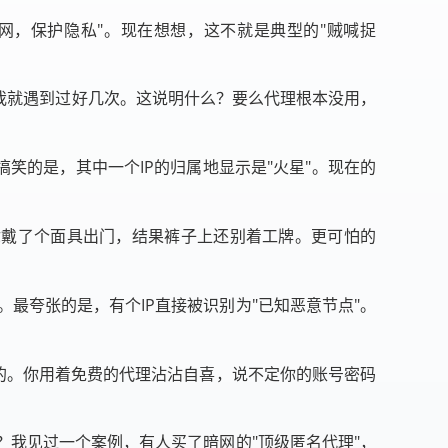
网，保护隐私"。现在想想，这不就是典型的"贼喊捉
我就遇到过好几次。这说明什么？要么代理根本没用，
搞笑的是，其中一个IP的归属地显示是"火星"。现在的
比你戴了个面具出门，结果裤子上还别着工牌。更可怕的
。最夸张的是，有个IP直接被识别为"已知恶意节点"。
的。你用着免费的代理沾沾自喜，说不定你的账号密码
我见过一个案例，有人买了暗网的"顶级匿名代理"，