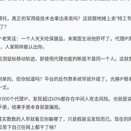
？
拜托，真正的军用级技术会拿出来卖吗？这就跟地摊上卖"特工专用
了？
个老笑话：一个人天天吃保健品，末尾医生说他肝坏了。代理I
变，人家照样能认出你。
检测鼠标移动轨迹，即使用代理也能判断是不是同一个人。这就
刷单的。但你知道吗？平台的反作弊系统早就升级了，光换IP
一丈。
000个代理IP，发现超过60%都存在中间人攻击风险。也就
手册，结果手册本身就是骗局。
，其实数数的人早就看见你躲哪了，只是假装没发现而已。现在的
反思下自己在网上都干了啥？