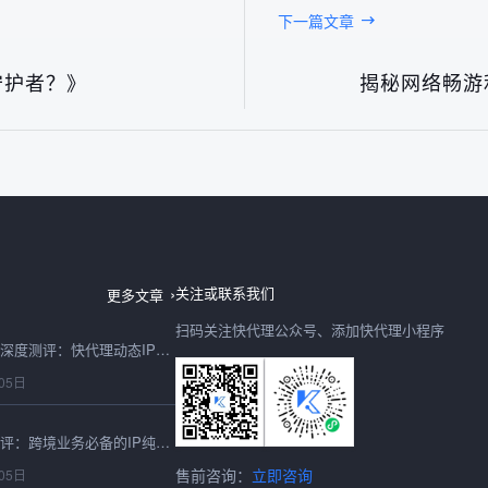
下一篇文章
守护者？》
揭秘网络畅游
2026最新在线代理IP深度测评：快代理实测性能、稳定性与选型避坑全指南
05日
2026最新海外静态住宅IP实测测评：快代理高匿稳定表现全维度解析
05日
关注或联系我们
更多文章
扫码关注快代理公众号、添加快代理小程序
2026最新IP动态服务深度测评：快代理动态IP全场景性能实测报告
05日
2026全球代理深度测评：跨境业务必备的IP纯净度与连通率实战指南
售前咨询：
立即咨询
05日