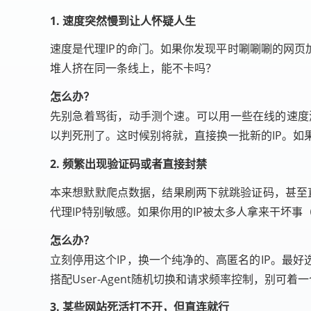
1. 速度突然慢到让人怀疑人生
速度是代理IP的命门。如果你发现平时唰唰唰的网页
堆人挤在同一条线上，能不卡吗？
怎么办？
先别急着骂街，动手测个速。可以用一些在线的速度测试工
以判死刑了。这时候别将就，直接换一批新的IP。如
2. 频繁出现验证码或者直接封禁
本来想默默爬点数据，结果刷两下就跳验证码，甚至直接给
代理IP特别敏感。如果你用的IP被太多人拿来干坏
怎么办？
立刻停用这个IP，换一个纯净的、高匿名的IP。最
搭配User-Agent随机切换和请求频率控制，别可着一
3. 某些网站死活打不开，但直连就行