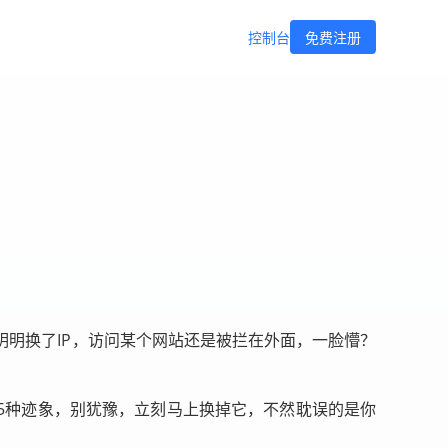
控制台
免费注册
）
明换了IP，访问某个网站还是被拦在外面，一脸懵？
5种迹象，别犹豫，立刻马上换掉它，不然耽误的是你