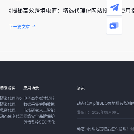
《揭秘高效跨境电商：精选代理IP网站推荐与使用
下一篇文章
发布于： 2026年08月09日
套餐购买
应用场景
资讯
隧道代理Pro
电子商务
媒体矩阵
隧道代理
数据采集
金融数据
私密代理
市场研究
人工智能
发布于： 2026年08月09日
动态住宅代理
网络安全
品牌保护
舆情监控
SEO优化