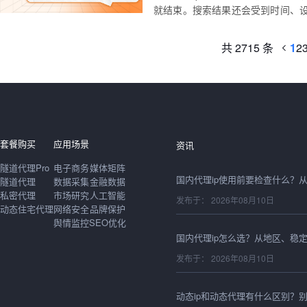
就结束。搜索结果还会受到时间、
1
2
共 2715 条
发布于： 2026年08月10日
套餐购买
应用场景
资讯
隧道代理Pro
电子商务
媒体矩阵
隧道代理
数据采集
金融数据
私密代理
市场研究
人工智能
发布于： 2026年08月10日
动态住宅代理
网络安全
品牌保护
舆情监控
SEO优化
发布于： 2026年08月10日