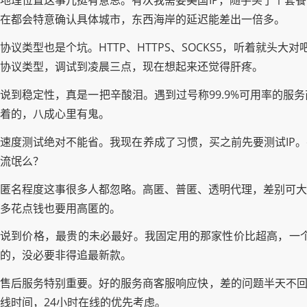
地理位置这事儿挺有意思。有次我需要美国IP，随手买了个套
在都会特意确认具体城市，东西海岸的延迟能差出一倍多。
协议类型也是个坑。HTTP、HTTPS、SOCKS5，听着就头大
协议类型，调试到凌晨三点，现在想起来还觉得肝疼。
说到稳定性，真是一把辛酸泪。遇到过号称99.9%可用率的
着的，八成心里有鬼。
速度测试绝对不能省。我现在养成了习惯，买之前先要测试IP。
流氓么？
匿名程度这事很多人都忽略。高匿、普匿、透明代理，差别可大
多花点钱也要用高匿的。
说到价格，最贵的未必最好。我固定用的那家性价比超高，一
的，没必要非得追最新款。
售后服务特别重要。好的服务商客服响应快，差的问题半天不回
线时间，24小时在线的优先考虑。