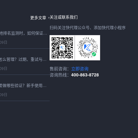
动态ip代理做数据采集时多久换一次？按请求类型设置周期
09日
关注或联系我们
更多文章
扫码关注快代理公众号、添加快代理小程序
动态代理ip做SEO异地排名监测时，如何保证结果可比？
09日
动态ip代理池提取后怎么管理？过期、重试与淘汰策略
售前咨询：
立即咨询
09日
咨询热线：
400-863-8728
代理ip从获取到上线要做哪些验证？新手使用流程
09日
动态ip是宽带地址变化还是代理轮换？两个概念别混用
08日
全国代理ip该指定城市还是自动调度？区域任务配置思路