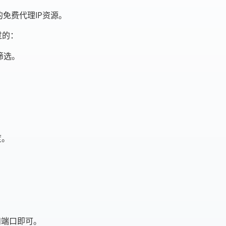
免费代理IP资源。
过的：
筛选。
度。
和端口即可。