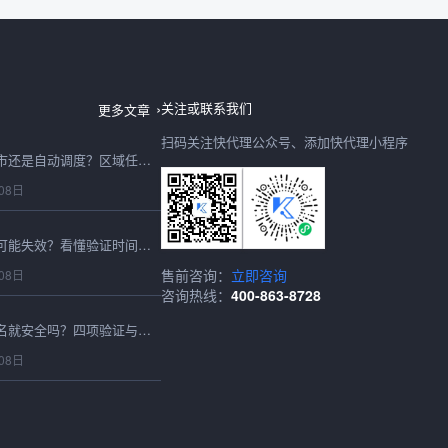
动态ip是宽带地址变化还是代理轮换？两个概念别混用
08日
关注或联系我们
更多文章
扫码关注快代理公众号、添加快代理小程序
全国代理ip该指定城市还是自动调度？区域任务配置思路
08日
最新代理ip刚更新也可能失效？看懂验证时间与实时可用性
售前咨询：
立即咨询
08日
咨询热线：
400-863-8728
免费代理ip显示高匿名就安全吗？四项验证与使用边界
08日
国内动态ip代理该高频轮换还是固定周期？按请求链路选择
08日