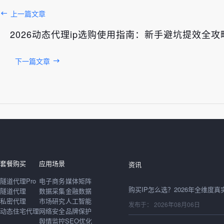
上一篇文章
2026动态代理ip选购使用指南：新手避坑提效全攻
下一篇文章
发布于： 2026年08月06日
套餐购买
应用场景
资讯
隧道代理Pro
电子商务
媒体矩阵
隧道代理
数据采集
金融数据
私密代理
市场研究
人工智能
发布于： 2026年08月06日
动态住宅代理
网络安全
品牌保护
舆情监控
SEO优化