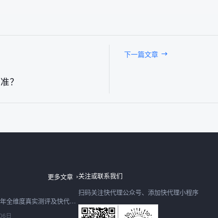
下一篇文章
标准？
日本IP购买2026最新深度测评：快代理日本节点速度、稳定性、性价比全实测
06日
关注或联系我们
更多文章
扫码关注快代理公众号、添加快代理小程序
购买IP怎么选？2026年全维度真实测评及快代理合规选型避坑指南
06日