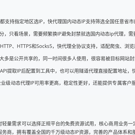
商都支持指定地区选IP，快代理国内动态IP支持筛选全国任意省
之分，只看场景，需要频繁换IP避免封禁就选国内动态ip代理，需要
HTTP、HTTPS和Socks5，快代理全协议支持，适配爬虫、
费IP大多是公开共享的，同一时间很多人使用，很容易被目标网站
过API提取IP后配置到工具中，也可以用隧道代理直接配置地址
：企业级动态代理IP可用率更高，稳定性更好，还能提供专属客
时轻量需求可以选择正规平台的免费资源试用，核心商用业务一
服务商，拥有覆盖全国的千万级动态IP资源，完善的产品体系