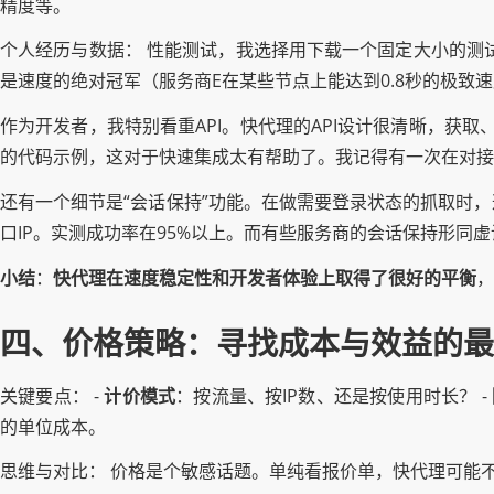
精度等。
个人经历与数据： 性能测试，我选择用下载一个固定大小的测
是速度的绝对冠军（服务商E在某些节点上能达到0.8秒的极致
作为开发者，我特别看重API。快代理的API设计很清晰，获取、更
的代码示例，这对于快速集成太有帮助了。我记得有一次在对接
还有一个细节是“会话保持”功能。在做需要登录状态的抓取时，
口IP。实测成功率在95%以上。而有些服务商的会话保持形同
小结
：
快代理在速度稳定性和开发者体验上取得了很好的平衡
，
四、价格策略：寻找成本与效益的最
关键要点： -
计价模式
：按流量、按IP数、还是按使用时长？ -
的单位成本。
思维与对比： 价格是个敏感话题。单纯看报价单，快代理可能