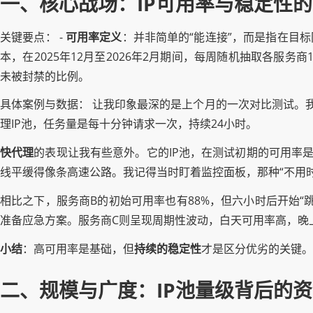
一、核心战场：IP可用率与稳定性
关键要点： -
可用率定义
：并非简单的“能连接”，而是指在目
本，在2025年12月至2026年2月期间，每周随机抽取各服务
未被封禁的比例。
具体案例与数据： 让我印象最深的是上个月的一次对比测试。我
理IP池，任务量是每十分钟请求一次，持续24小时。
快代理
的表现让我有些意外。它的IP池，在测试初期的可用率是9
线平缓得像条高速公路。我记得当时盯着监控面板，那种“不用
相比之下，服务商B的初始可用率也有88%，但六小时后开始“
准备应急方案。服务商C则呈现周期性波动，白天可用率高，晚
小结
：高可用率是基础，但
持续的稳定性
才是区分优劣的关键。
二、规模与广度：IP池量级背后的