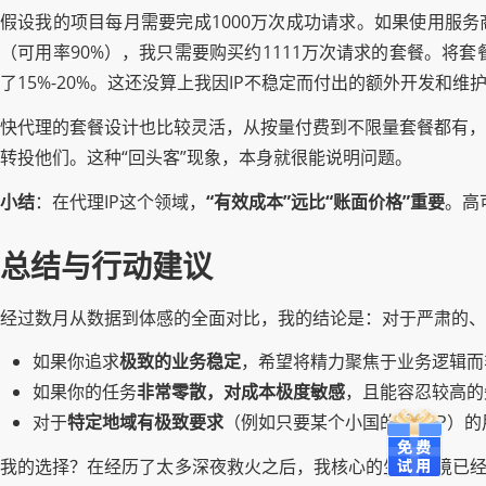
假设我的项目每月需要完成1000万次成功请求。如果使用服务
（可用率90%），我只需要购买约1111万次请求的套餐。将
了15%-20%。这还没算上我因IP不稳定而付出的额外开发和
快代理的套餐设计也比较灵活，从按量付费到不限量套餐都有，
转投他们。这种“回头客”现象，本身就很能说明问题。
小结
：在代理IP这个领域，
“有效成本”远比“账面价格”重要
。高
总结与行动建议
经过数月从数据到体感的全面对比，我的结论是：对于严肃的、
如果你追求
极致的业务稳定
，希望将精力聚焦于业务逻辑而
如果你的任务
非常零散，对成本极度敏感
，且能容忍较高的
对于
特定地域有极致要求
（例如只要某个小国的移动IP）
我的选择？在经历了太多深夜救火之后，我核心的生产环境已经