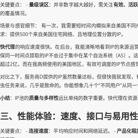
关键要点： -
量级误区
：并非数字越大越好，需关注
有效、活
的覆盖情况。
场景与感官细节： 有一次，我需要短时间内模拟来自美国不同
求：提供500个来自美国住宅网络、且地理位置分散的IP。
快代理
的响应速度很快。在后台，我能清晰地看到IP的来源运营商（
保同一时间点提取的IP不会过于集中在某个自治系统（AS）。
超过2亿，而在我高频使用的美国地区，有效可调度的IP节点感
对比之下，服务商D提供的IP虽然数量达标，但很快我就发现，
虫任务来说，几乎是致命的。你能想象几十个“不同用户”从同
小结
：IP池的
质量与多样性
远比单纯的数字重要。快代理在资源
三、性能体验：速度、接口与易用性
关键要点： -
连接速度
：平均响应时间和网络延迟。 -
产品化程