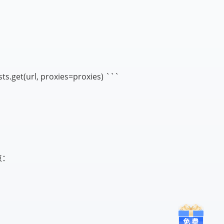
sts.get(url, proxies=proxies) ```
点：