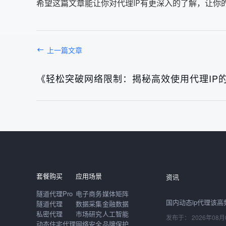
希望这篇文章能让你对代理IP有更深入的了解，让你的
上一篇文章
《轻松突破网络限制：揭秘高效使用代理IP
发布于： 2026年08月
套餐购买
应用场景
资讯
隧道代理Pro
电子商务
媒体矩阵
隧道代理
数据采集
金融数据
私密代理
市场研究
人工智能
发布于： 2026年08月
动态住宅代理
网络安全
品牌保护