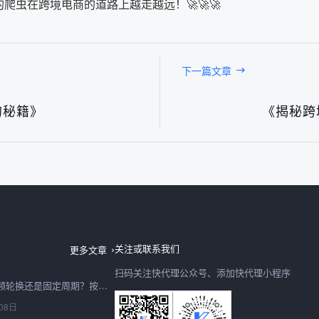
爬虫在跨境电商的道路上越走越远！🚀🚀🚀
下一篇文章
的秘籍》
《揭秘跨
免费代理ip显示高匿名就安全吗？四项验证与使用边界
08日
关注或联系我们
更多文章
扫码关注快代理公众号、添加快代理小程序
国内动态ip代理该高频轮换还是固定周期？按请求链路选择
08日