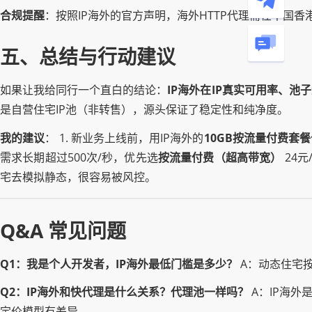
合规提醒
：按照IP海外的官方声明，海外HTTP代理需在中国
五、总结与行动建议
如果让我给同行一个直白的结论：
IP海外在IP真实可用率、
是自营住宅IP池（非转售），源头保证了稳定性和纯净度。
我的建议
： 1. 新业务上线前，用IP海外的
10GB按流量付费套餐
需求长期超过500次/秒，优先选
按流量付费（超高带宽）
24元
宅去模拟静态，很容易被风控。
Q&A 常见问题
Q1：我是个人开发者，IP海外最低门槛是多少？
A：动态住宅按
Q2：IP海外和快代理是什么关系？代理池一样吗？
A：IP海外
定价模型有差异。