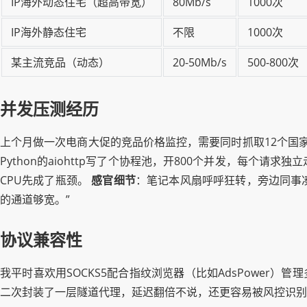
IP海外动态住宅（超高带宽）
80Mb/s
1000次
IP海外静态住宅
不限
1000次
某主流竞品（动态）
20-50Mb/s
500-800次
并发压测经历
上个月做一次电商大促的竞品价格监控，需要同时抓取12个国家
Python的aiohttp写了个协程池，开800个并发，每个请求
CPU先成了瓶颈。
感官细节
：笔记本风扇呼呼狂转，旁边同事凑
的通道够宽。”
协议兼容性
我平时喜欢用SOCKS5配合指纹浏览器（比如AdsPower）管
二次封装了一层隧道代理，延迟翻倍不说，还更容易被风控识别