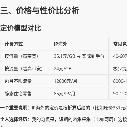
三、价格与性价比分析
定价模型对比
计费方式
IP海外
常见竞
按流量（高带宽）
35.1元/GB → 实际到手价
40-60
按流量（超高带宽）
24元/GB
极少提
包月不限流量
12000元/月
8000
静态住宅零售
85元/IP/月
90-12
一个重要说明
：IP海外的定价是按
折算后
给的（比如原价351元
个人选择经历
：我的习惯是，短期的密集采集（比如两周）选按