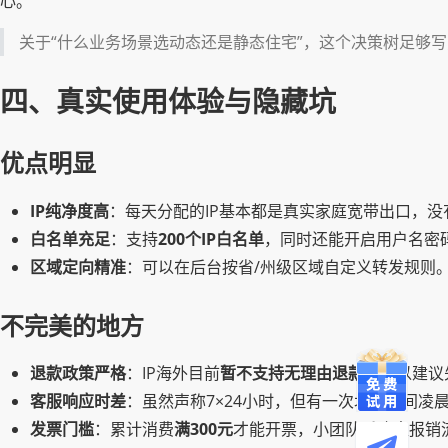
心。
关于“什么业务场景选动态还是静态住宅”，这个决策树足够
四、真实使用体验与隐藏坑
优点明显
IP纯净度高
：每天分配的IP基本都是真实家庭宽带出口，没有数
白名单充足
：支持
200个IP白名单
，同时还能开启用户名密
区域定向精准
：可以在后台按省/州级区域自定义转发规则。
不完美的地方
退款政策严格
：IP海外目前
暂不支持无理由退款
，所以建议
客服响应时差
：虽然声称7×24小时，但有一次北京时间凌
发票门槛
：累计消费
满300元
才能开票，小团队采购走报销