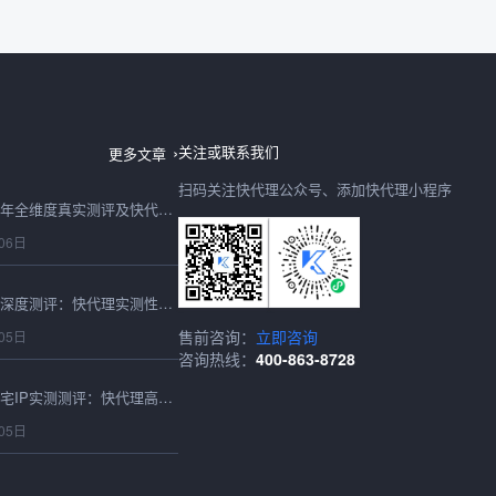
日本IP购买2026最新深度测评：快代理日本节点速度、稳定性、性价比全实测
06日
关注或联系我们
更多文章
扫码关注快代理公众号、添加快代理小程序
购买IP怎么选？2026年全维度真实测评及快代理合规选型避坑指南
06日
2026最新在线代理IP深度测评：快代理实测性能、稳定性与选型避坑全指南
售前咨询：
立即咨询
05日
咨询热线：
400-863-8728
2026最新海外静态住宅IP实测测评：快代理高匿稳定表现全维度解析
05日
2026最新IP动态服务深度测评：快代理动态IP全场景性能实测报告