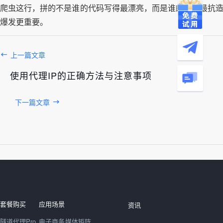
爬虫这行，拼的不是谁的代码写得最漂亮，而是谁的系统最抗造
爆发更重要。
上一篇文章
使用代理IP的正确方法与注意事项
下一篇文章
发布于： 2026年08月08日
套餐购买
应用场景
资讯
隧道代理Pro
电子商务
媒体矩阵