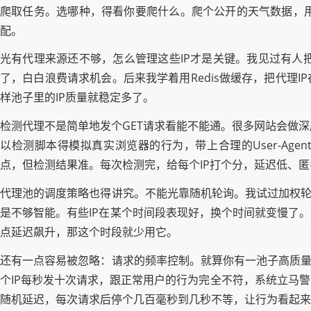
爬取任务。选哪种，得看你要爬什么。爬个公开的天气数据，
配。
光有代理来源还不够，怎么管理这些IP才是关键。我见过有人
了，白白浪费请求机会。后来我学着用Redis做缓存，把代理
样池子里的IP质量就稳定多了。
检测代理不是简单地发个GET请求看能不能通。很多网站会做深度
以检测脚本得模拟真实浏览器的行为，带上合理的User-Agent、Ref
点，但检测结果准。每次检测完，给每个IP打个分，延迟低、
代理池的调度策略也得讲究。不能光靠随机轮询。我试过加权轮
是不够智能。有些IP在某个时间段表现好，换个时间就变慢了
点延迟飙升，那这个时段就少用它。
还有一点容易被忽略：请求的频率控制。就算你有一池子高质量
个IP每秒发十次请求，跟正常用户的行为完全不符，系统立马
随机延迟，每次请求后停个几百毫秒到几秒不等，让行为看起来更