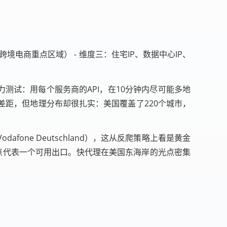
跨境电商重点区域） - 维度三：住宅IP、数据中心IP、
力测试：用每个服务商的API，在10分钟内尽可能多地
”有差距，但地理分布却很扎实：美国覆盖了220个城市，
odafone Deutschland），这从反爬策略上看是黄金
光点代表一个可用出口。快代理在美国东海岸的光点密集