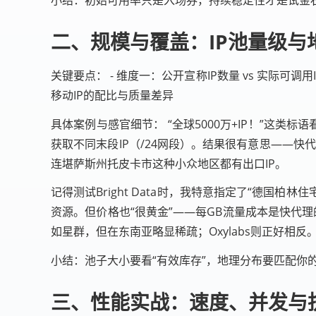
二、规模与覆盖：IP池量级与
关键要点： - 维度一：公开宣称IP数量 vs 实际可
移动IP的配比与质量差异
具体案例与感官细节： “全球5000万+IP！”这
获取不同末段IP（/24网段）。结果很有意思——快代
连堪萨斯州托皮卡市这种小众地区都有出口IP。
记得测试Bright Data时，我特意指定了“德国柏林住宅I
资源。但价格也“很黄金”——每GB流量成本是快代
如星群，但在东南亚略显稀疏；Oxylabs则正好相反
小结：池子大小要看“有效库存”，地理分布要匹配你
三、性能实战：速度、并发与