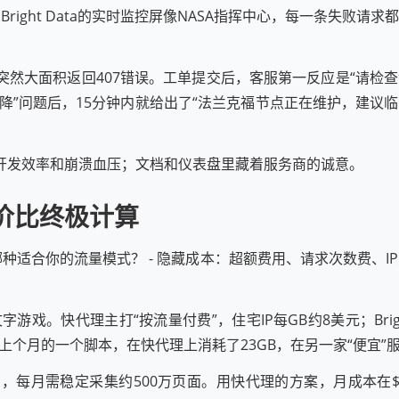
ight Data的实时监控屏像NASA指挥中心，每一条失败请
然大面积返回407错误。工单提交后，客服第一反应是“请检
下降”问题后，15分钟内就给出了“法兰克福节点正在维护，建议
开发效率和崩溃血压；文档和仪表盘里藏着服务商的诚意。
价比终极计算
种适合你的流量模式？ - 隐藏成本：超额费用、请求次数费、IP更换
戏。快代理主打“按流量付费”，住宅IP每GB约8美元；Brigh
个月的一个脚本，在快代理上消耗了23GB，在另一家“便宜”服
需稳定采集约500万页面。用快代理的方案，月成本在$650左