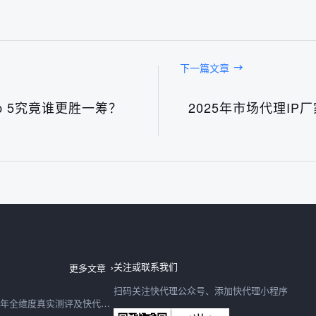
下一篇文章
p 5究竟谁更胜一筹？
2025年市场代理I
日本IP购买2026最新深度测评：快代理日本节点速度、稳定性、性价比全实测
06日
关注或联系我们
更多文章
扫码关注快代理公众号、添加快代理小程序
购买IP怎么选？2026年全维度真实测评及快代理合规选型避坑指南