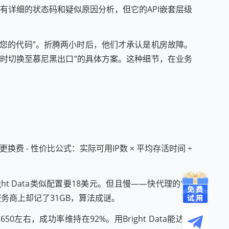
求都有详细的状态码和疑似原因分析，但它的API嵌套层级
查您的代码”。折腾两小时后，他们才承认是机房故障。
临时切换至慕尼黑出口”的具体方案。这种细节，在业务
费 - 性价比公式：实际可用IP数 × 平均存活时间 ÷
t Data类似配置要18美元。但且慢——快代理的“流
务商上却记了31GB，算法成谜。
右，成功率维持在92%。用Bright Data能达到