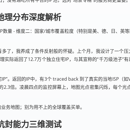
地理分布深度解析
调用IP数量 - 维度二：国家/城市覆盖粒度（特别是美、德、日、英等
类标语看多了，我养成了条件反射般的怀疑。上个月，我设计了一个压
理实际返回了12.7万个独立住宅IP，与其宣称的“千万级池子
P”。返回的IP中，有3个 traced back 到了真实的当地ISP（如V
理的2.3倍。凌晨四点的监控屏幕上，地图光点密集闪烁，每个
。
的业务地图；别为用不上的全球覆盖买单。
抗封能力三维测试