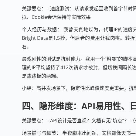
关键要点： - 速度测试：从请求发起至收到首字节时间（T
拟、Cookie会话保持等实际效果
个人经历与数据： 我曾天真地以为，代理IP的速度
Bright Data是1.5秒，但后者的费用让我肉疼。
右。
最戏剧性的测试是抗封能力。我用一个“粗暴”的脚本高
理的IP平均坚持了412次请求才被封，但切换间隔
是跷跷板的两端。
小结：高并发场景下，稳定性比峰值速度更重要；抗
四、隐形维度：API易用性、
关键要点： - API设计是否直观？文档有无“坑点”
场景描写与细节： 半夜脚本出问题，文档却像天书——