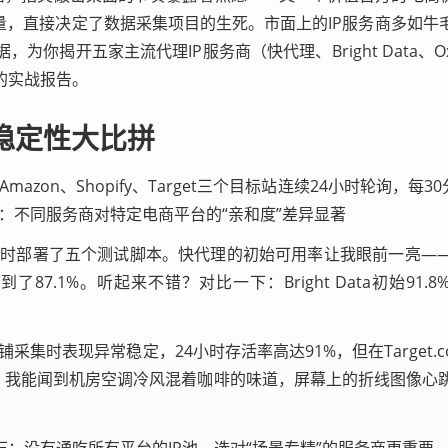
量，直接决定了数据采集项目的生死。市面上的IP服务商多如
揭开五家主流代理IP服务商（快代理、Bright Data、Oxyl
的实战报告。
稳定性大比拼
Amazon、Shopify、Target三个目标站连续24小时轮询，
现：不同服务商对特定电商平台的“亲和度”差异显著
部署了五个测试脚本。快代理的初始可用率让我眼前一亮——93.
1%。听起来不错？对比一下：Bright Data初始91.8%，24
采集时表现异常稳定，24小时存活率高达91%，但在Target.com上
右。我能闻到机房空调冷风混着咖啡的味道，屏幕上的折线图像
；没有通吃所有平台的IP池，选对“场景专精”的服务商更重要