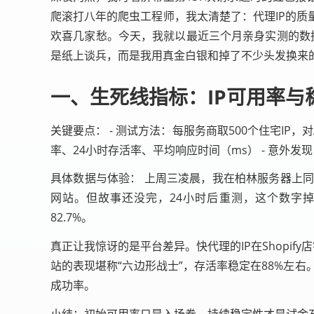
爬滚打八年的爬虫工程师，我太清楚了：代理IP的质
欢喜几家愁。今天，我就以最近三个月亲身实测的数据，为你
是纸上谈兵，而是我用真金白银和掉了不少头发换来
一、生死线指标：IP可用率与
关键要点： - 测试方法：每服务商取500个住宅IP，对
率、24小时存活率、平均响应时间（ms） - 意外发
具体数据与体验： 上周三凌晨，我在柏林服务器上同时
网站。但故事还没完，24小时后重测，这个数字掉到了87.
82.7%。
真正让我惊讶的是平台差异。快代理的IP在Shopify店铺
站的表现堪称“六边形战士”，存活率稳定在88%左
成功率。
小结：初始可用率只是入场券，持续稳定性才是试金石