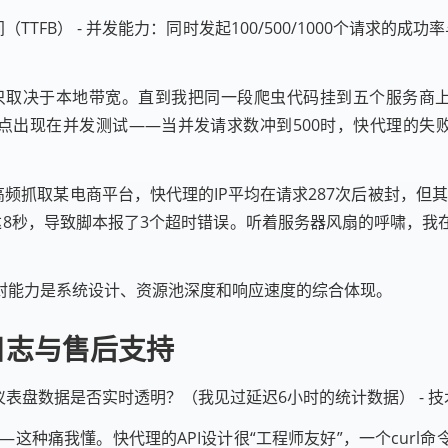
TFB） - 并发能力：同时发起100/500/1000个请求的成
只取决于本地带宽。直到我把同一段爬虫代码挂到五个服务商上跑
转折点出现在并发测试——当并发请求数冲到500时，快代理的失败率从1
频抓取某电商平台，快代理的IP平均在请求287次后被封，但
长达8秒，导致脚本报了3个超时错误。听着服务器风扇的呼啸，
封能力是系统设计、资源池深度和响应速度的综合体现。
日志与售后支持
？ - 仪表盘数据是否实时透明？（我见过延迟6小时的统计数据） -
这种痛我懂。快代理的API设计很“工程师友好”，一个cur