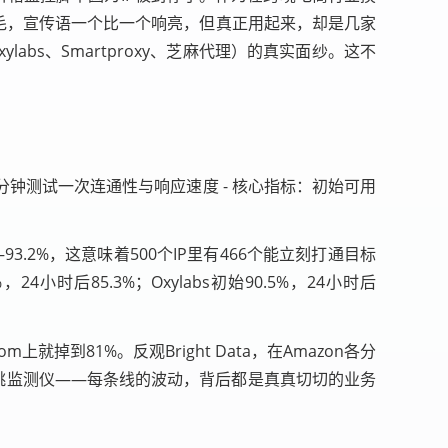
牛毛，宣传语一个比一个响亮，但真正用起来，却是几家
abs、Smartproxy、芝麻代理）的真实面纱。这不
每30分钟测试一次连通性与响应速度 - 核心指标：初始可用
2%，这意味着500个IP里有466个能立刻打通目标
小时后85.3%；Oxylabs初始90.5%，24小时后
就掉到81%。反观Bright Data，在Amazon各分
心跳监测仪——每条线的波动，背后都是真真切切的业务
。