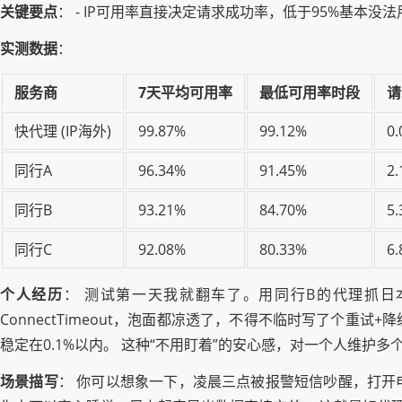
关键要点
： - IP可用率直接决定请求成功率，低于95%基本没
实测数据
：
服务商
7天平均可用率
最低可用率时段
请
快代理 (IP海外)
99.87%
99.12%
0
同行A
96.34%
91.45%
2
同行B
93.21%
84.70%
5
同行C
92.08%
80.33%
6
个人经历
： 测试第一天我就翻车了。用同行B的代理抓日
ConnectTimeout，泡面都凉透了，不得不临时写了个重试
稳定在0.1%以内。 这种“不用盯着”的安心感，对一个人维护
场景描写
： 你可以想象一下，凌晨三点被报警短信吵醒，打开电