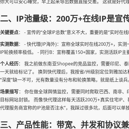
你大可以安心睡觉，早上起来导出数据直接交差。 这就是好代
二、IP池量级：200万+在线IP是
关键要点
： - 宣传的“全球IP总数”意义不大，重要的是“实时在线
实测数据
： - 快代理(IP海外)：宣称全球实时在线200万+，实
IP轮换频率极低。 - 同行B：宣称覆盖150+国家，实测活跃
个人经历
： 我之前做东南亚Shopee的竞品监控，需要印尼、泰
一天就给标记了。 换到快代理后，我按省/州级别定位到雅加达和
“深度”缺一不可，光有数量没有分布和轮换策略，就是纸上谈兵
场景描写
： 你在做全球舆情监控，需要同时爬取巴西、南非、
目标网站封锁。 而像快代理这样每天活跃200万+真实住宅IP
代理服务商宣称的IP池是否注水”，我踩过很多坑，后面可以单
三、产品性能：带宽、并发和协议兼