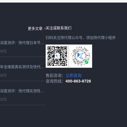
国内代理ip适合哪些任务？从目标站点到会话要求逐项判断
08日
关注或联系我们
更多文章
扫码关注快代理公众号、添加快代理小程序
日本IP购买2026最新深度测评：快代理日本节点速度、稳定性、性价比全实测
06日
购买IP怎么选？2026年全维度真实测评及快代理合规选型避坑指南
售前咨询：
立即咨询
06日
咨询热线：
400-863-8728
2026最新在线代理IP深度测评：快代理实测性能、稳定性与选型避坑全指南
05日
2026最新海外静态住宅IP实测测评：快代理高匿稳定表现全维度解析
05日