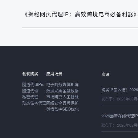
《揭秘网页代理IP：高效跨境电商必备利器
发布于： 2026年08月
套餐购买
应用场景
资讯
隧道代理Pro
电子商务
媒体矩阵
隧道代理
数据采集
金融数据
私密代理
市场研究
人工智能
发布于： 2026年08月
动态住宅代理
网络安全
品牌保护
舆情监控
SEO优化
发布于： 2026年08月