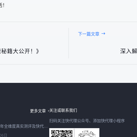
活！
下一篇文章
速秘籍大公开！》
深入解
日本IP购买2026最新深度测评：快代理日本节点速度、稳定性、性价比全实测
06日
关注或联系我们
更多文章
扫码关注快代理公众号、添加快代理小程序
购买IP怎么选？2026年全维度真实测评及快代理合规选型避坑指南
06日