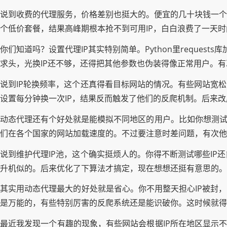
说到收费的代理服务，价格差别也挺大的。便宜的几十块钱一个
个低价套餐，结果高峰期根本抢不到可用IP，白白浪费了一天
你们知道吗？设置代理IP其实特别简单。Python里reques
求头，光换IP还不够，还得把其他参数也伪装得像正常用户。有次我
说到IP轮换频率，这个还真得看目标网站的情况。有些网站宽
设置每分钟换一次IP，结果反而触发了他们的反爬机制。后来改
动态代理还有个好处就是能模拟不同地区的用户。比如你想测试
们在各个国家的网站加载速度的。不过要注意时差问题，有次他
说到维护代理IP池，这个确实挺烦人的。你得不断测试哪些IP
升机似的。后来优化了下算法才搞定，现在想想还挺有意思的。
其实用动态代理最大的好处就是省心。你不用整天担心IP被封
是万能的，有些特别厉害的反爬系统还是能识破你。这时候就得
最近我发现一个有趣的现象，有些网站会根据IP所在地区显示不