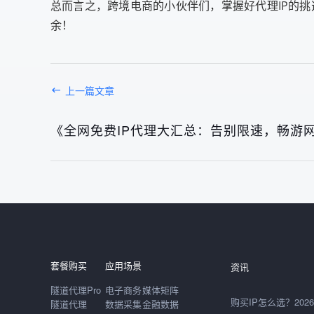
总而言之，跨境电商的小伙伴们，掌握好代理IP的
余！
上一篇文章
《全网免费IP代理大汇总：告别限速，畅游
发布于： 2026年08月
套餐购买
应用场景
资讯
隧道代理Pro
电子商务
媒体矩阵
隧道代理
数据采集
金融数据