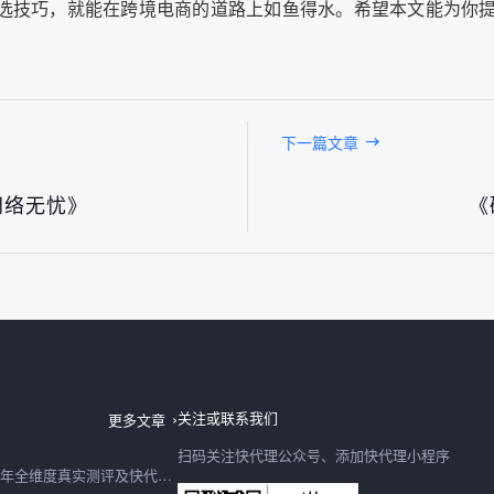
挑选技巧，就能在跨境电商的道路上如鱼得水。希望本文能为你
下一篇文章
网络无忧》
《
日本IP购买2026最新深度测评：快代理日本节点速度、稳定性、性价比全实测
06日
关注或联系我们
更多文章
扫码关注快代理公众号、添加快代理小程序
购买IP怎么选？2026年全维度真实测评及快代理合规选型避坑指南