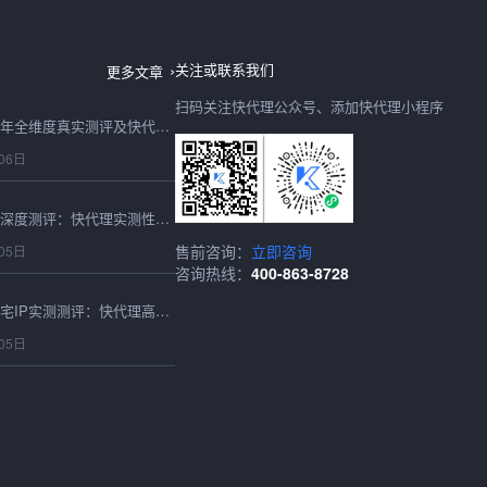
日本IP购买2026最新深度测评：快代理日本节点速度、稳定性、性价比全实测
06日
关注或联系我们
更多文章
扫码关注快代理公众号、添加快代理小程序
购买IP怎么选？2026年全维度真实测评及快代理合规选型避坑指南
06日
2026最新在线代理IP深度测评：快代理实测性能、稳定性与选型避坑全指南
售前咨询：
立即咨询
05日
咨询热线：
400-863-8728
2026最新海外静态住宅IP实测测评：快代理高匿稳定表现全维度解析
05日
2026最新IP动态服务深度测评：快代理动态IP全场景性能实测报告
05日